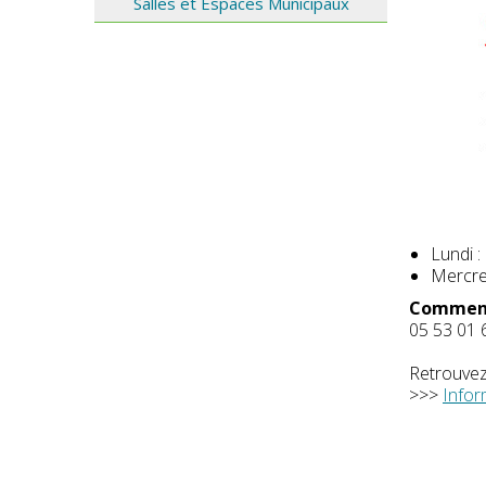
Salles et Espaces Municipaux
Lundi :
Mercred
Comment
05 53 01 
Retrouvez
>>>
Infor