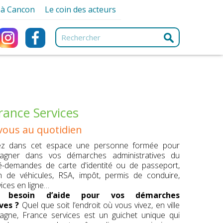
r à Cancon
Le coin des acteurs
ancon
Associations
ques
Artisans et Commerçants
ques
e
Professionnels de santé
urisme
Services
e-nique
e
rance Services
ng Car
vous au quotidien
ment
ez dans cet espace une personne formée pour
s
gner dans vos démarches administratives du
ré-demandes de carte d'identité ou de passeport,
on de véhicules, RSA, impôt, permis de conduire,
ices en ligne…
 besoin d’aide pour vos démarches
ves ?
Quel que soit l’endroit où vous vivez, en ville
gne, France services est un guichet unique qui