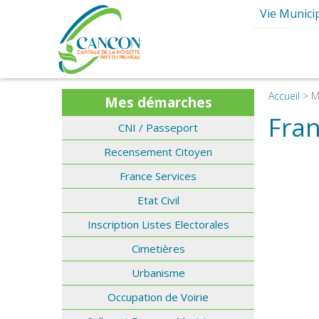
Vie Munici
Ma Mair
Elus et Comm
Présentation d
Conseils mun
Accueil
>
M
Mes démarches
Les Commissions 
Les Services M
Fran
CNI / Passeport
Les Maires de
Le Budg
I
Recensement Citoyen
Les Grands P
France Services
Intercommun
Etat Civil
Le journal de
Inscription Listes Electorales
S
Cimetières
Urbanisme
Occupation de Voirie