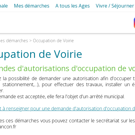
pale
Mes démarches
A tous les Ages
Vivre / Séjourne
ie
CNI / Passeport
Petite Enfance
Découvrir C
Crèche de Cancon et Guichet Unique
issions
Recensement Citoyen
Ecoles
Infos Prati
es élus
Inscriptions à l'école
Infos prati
icipaux
France Services
Transports scolaires
Tourism
es démarches
> Occupation de Voirie
Point Info To
de travail
unicipaux
Etat Civil
Périscolaire et Accueil de Loisirs
Groupe scolaire Yves Delbasty
Loisirs
pation de Voirie
 Cancon
et
nscription Listes Electorales
Personnes âgées
Cantine scolaire
Aires de piqu
Jumelag
es d'autorisations d'occupation de vo
rojets
Cimetières
EHPAD Les Côteaux
Aire de Campi
Culture
alité
 la possibilité de demander une autorisation afin d'occuper t
Urbanisme
Stationne
 stationnement,...), pour effectuer des travaux, installer
 Cancon
Occupation de Voirie
Déchet
r.
emande est acceptée, elle fera l'objet d'un arrêté municipal.
alles et Espaces Municipaux
à renseigner pour une demande d'autorisation d'occupation de
es ces démarches vous pouvez contacter le secrétariat sur les 
ncon.fr