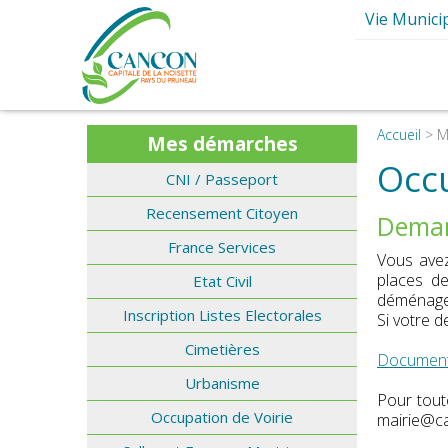
Vie Munici
Ma Mair
Elus et Comm
Présentation d
Conseils mun
Accueil
>
M
Mes démarches
Les Commissions 
Les Services M
Occu
CNI / Passeport
Les Maires de
Le Budg
I
Recensement Citoyen
Demand
Les Grands P
France Services
Intercommun
Vous avez
places de
Etat Civil
Le journal de
déménage
Inscription Listes Electorales
Si votre d
S
Cimetières
Document 
Urbanisme
Pour tout
Occupation de Voirie
mairie@ca