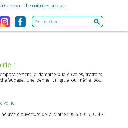
r à Cancon
Le coin des acteurs
ancon
Associations
ques
Artisans et Commerçants
ques
e
Professionnels de santé
urisme
Services
e-nique
e
irie :
ng Car
emporairement le domaine public (voies, trottoirs,
ment
 un échafaudage, une benne, un grue ou même pour
s
 voirie
heures d'ouverture de la Mairie : 05 53 01 60 24 /