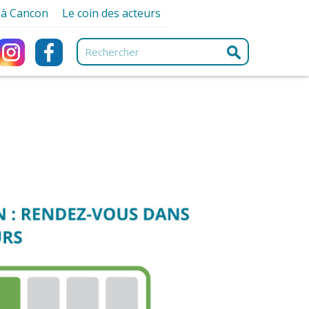
r à Cancon
Le coin des acteurs
ancon
Associations
ques
Artisans et Commerçants
ques
e
Professionnels de santé
urisme
Services
e-nique
e
ng Car
ment
s