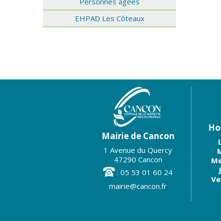
Personnes âgées
EHPAD Les Côteaux
Hor
Mairie de Cancon
1 Avenue du Quercy
M
47290 Cancon
Me
: 05 53 01 60 24
Ve
mairie@cancon.fr